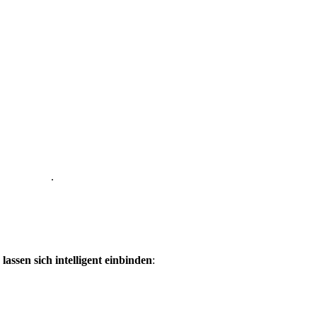
n Webinaren
.
assen sich intelligent einbinden
: