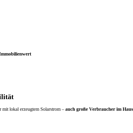
 Immobilienwert
ationen zu unserer Lösung und Ihren Vorteilen erfahren Sie in unsere
ität
mit lokal erzeugtem Solarstrom –
auch große Verbraucher im Haus l