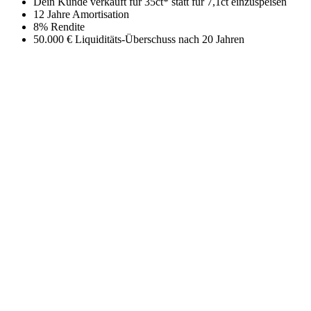
Dein Kunde verkauft für 35ct* statt für 7,1ct​ einzuspeisen
12 Jahre Amortisation
8% Rendite
50.000 € Liquiditäts-Überschuss nach 20 Jahren