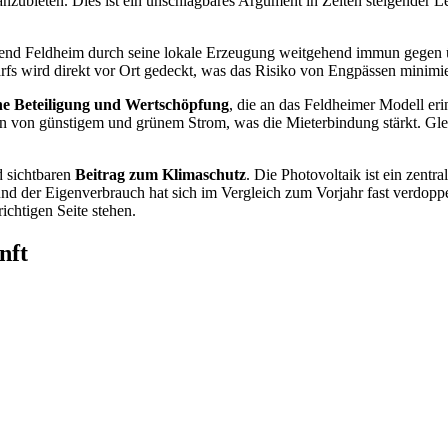
nzubieten. Dies ist ein unschlagbares Argument in Zeiten steigender 
rend Feldheim durch seine lokale Erzeugung weitgehend immun gegen übe
rfs wird direkt vor Ort gedeckt, was das Risiko von Engpässen minimie
he Beteiligung und Wertschöpfung
, die an das Feldheimer Modell erin
ren von günstigem und grünem Strom, was die Mieterbindung stärkt. Gleich
d sichtbaren
Beitrag zum Klimaschutz
. Die Photovoltaik ist ein zentr
 der Eigenverbrauch hat sich im Vergleich zum Vorjahr fast verdoppelt.
ichtigen Seite stehen.
nft