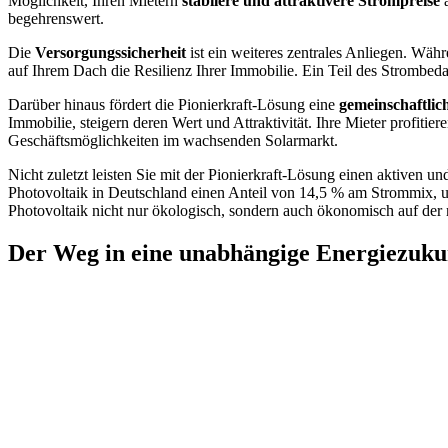
Möglichkeit, Ihren Mietern
stabilere und attraktivere Strompreise
a
begehrenswert.
Die
Versorgungssicherheit
ist ein weiteres zentrales Anliegen. Wäh
auf Ihrem Dach die Resilienz Ihrer Immobilie. Ein Teil des Strombeda
Darüber hinaus fördert die Pionierkraft-Lösung eine
gemeinschaftlic
Immobilie, steigern deren Wert und Attraktivität. Ihre Mieter profitie
Geschäftsmöglichkeiten im wachsenden Solarmarkt.
Nicht zuletzt leisten Sie mit der Pionierkraft-Lösung einen aktiven un
Photovoltaik in Deutschland einen Anteil von 14,5 % am Strommix, und
Photovoltaik nicht nur ökologisch, sondern auch ökonomisch auf der r
Der Weg in eine unabhängige Energiezuku