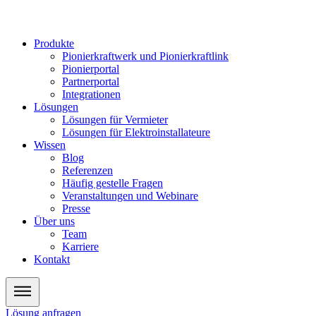
Zum
Inhalt
wechseln
Produkte
Pionierkraftwerk und Pionierkraftlink
Pionierportal
Partnerportal
Integrationen
Lösungen
Lösungen für Vermieter
Lösungen für Elektroinstallateure
Wissen
Blog
Referenzen
Häufig gestelle Fragen
Veranstaltungen und Webinare
Presse
Über uns
Team
Karriere
Kontakt
Lösung anfragen