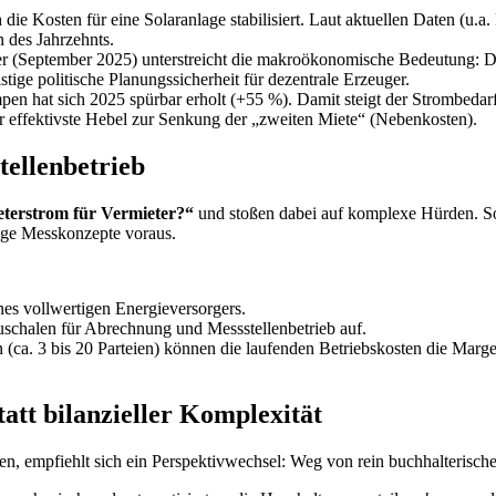
die Kosten für eine Solaranlage stabilisiert. Laut aktuellen Daten (u.a
 des Jahrzehnts.
r (September 2025) unterstreicht die makroökonomische Bedeutung: Dez
istige politische Planungssicherheit für dezentrale Erzeuger.
 hat sich 2025 spürbar erholt (+55 %). Damit steigt der Strombedarf
r effektivste Hebel zur Senkung der „zweiten Miete“ (Nebenkosten).
tellenbetrieb
eterstrom für Vermieter?“
und stoßen dabei auf komplexe Hürden. So
ge Messkonzepte voraus.
ines vollwertigen Energieversorgers.
auschalen für Abrechnung und Messstellenbetrieb auf.
 (ca. 3 bis 20 Parteien) können die laufenden Betriebskosten die Marg
att bilanzieller Komplexität
ten, empfiehlt sich ein Perspektivwechsel: Weg von rein buchhalterisc