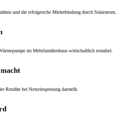
n
 macht
rd