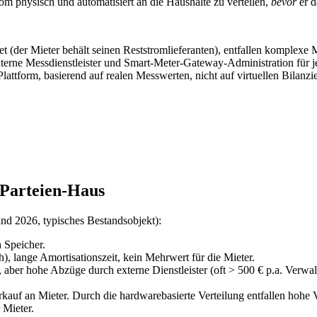
 physisch und automatisiert an die Haushalte zu verteilen,
bevor
er d
et (der Mieter behält seinen Reststromlieferanten), entfallen komplex
xterne Messdienstleister und Smart-Meter-Gateway-Administration für 
lattform, basierend auf realen Messwerten, nicht auf virtuellen Bilanzi
-Parteien-Haus
and 2026, typisches Bestandsobjekt):
Speicher.
), lange Amortisationszeit, kein Mehrwert für die Mieter.
aber hohe Abzüge durch externe Dienstleister (oft > 500 € p.a. Verwa
auf an Mieter. Durch die hardwarebasierte Verteilung entfallen hohe 
 Mieter.