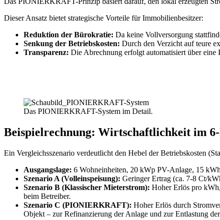
Das PIONIERKRAFT-Prinzip basiert darauf, den lokal erzeugten Strom
Dieser Ansatz bietet strategische Vorteile für Immobilienbesitzer:
Reduktion der Bürokratie:
Da keine Vollversorgung stattfind
Senkung der Betriebskosten:
Durch den Verzicht auf teure e
Transparenz:
Die Abrechnung erfolgt automatisiert über eine P
Das PIONIERKRAFT-System im Detail.
Beispielrechnung: Wirtschaftlichkeit im 6
Ein Vergleichsszenario verdeutlicht den Hebel der Betriebskosten (St
Ausgangslage:
6 Wohneinheiten, 20 kWp PV-Anlage, 15 kWh 
Szenario A (Volleinspeisung):
Geringer Ertrag (ca. 7-8 Ct/kWh
Szenario B (Klassischer Mieterstrom):
Hoher Erlös pro kWh, 
beim Betreiber.
Szenario C (PIONIERKRAFT):
Hoher Erlös durch Stromverk
Objekt – zur Refinanzierung der Anlage und zur Entlastung der