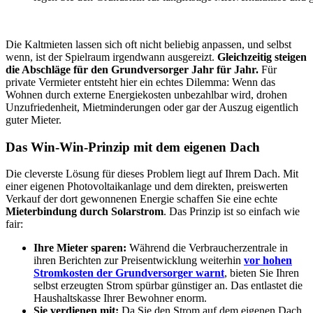
Die Kaltmieten lassen sich oft nicht beliebig anpassen, und selbst
wenn, ist der Spielraum irgendwann ausgereizt.
Gleichzeitig steigen
die Abschläge für den Grundversorger Jahr für Jahr.
Für
private Vermieter entsteht hier ein echtes Dilemma: Wenn das
Wohnen durch externe Energiekosten unbezahlbar wird, drohen
Unzufriedenheit, Mietminderungen oder gar der Auszug eigentlich
guter Mieter.
Das Win-Win-Prinzip mit dem eigenen Dach
Die cleverste Lösung für dieses Problem liegt auf Ihrem Dach. Mit
einer eigenen Photovoltaikanlage und dem direkten, preiswerten
Verkauf der dort gewonnenen Energie schaffen Sie eine echte
Mieterbindung durch Solarstrom
. Das Prinzip ist so einfach wie
fair:
Ihre Mieter sparen:
Während die Verbraucherzentrale in
ihren Berichten zur Preisentwicklung weiterhin
vor hohen
Stromkosten der Grundversorger warnt
, bieten Sie Ihren
selbst erzeugten Strom spürbar günstiger an. Das entlastet die
Haushaltskasse Ihrer Bewohner enorm.
Sie verdienen mit:
Da Sie den Strom auf dem eigenen Dach