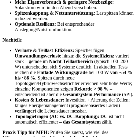
Mehr Eigenverbrauch & geringere Netzbezüge:
Solarstrom wird in den Abend verschoben.
Spitzenkappung & Netzunterstützung:
Lastspitzen können
reduziert werden.
Optionale Resilienz:
Bei entsprechender
Auslegung/Notstromfunktion.
Nachteile
Verluste & Teillast-Effizienz:
Speicher fügen
Umwandlungsverluste
hinzu; die
Systemeffizienz
variiert
stark – gerade im
Nacht-Teillastbereich
(typisch 100–200
W) unterscheiden sich Systeme deutlich. In aktuellen Tests
reichen die
Entlade-Wirkungsgrade
bei 100 W
von ~54 %
bis ~86 %
, Spitzen durch neue
Topologien/Hybridwechselrichter erreichen sehr hohe Werte;
einzelne Komponenten zeigen
Rekorde > 98 %
–
entscheidend ist aber die
Gesamtsystem-Performance
(SPI).
Kosten & Lebensdauer:
Investition + Alterung der Zellen;
kluges Energiemanagement (prognosebasiertes Laden)
verlängert
die Lebensdauer messbar.
Topologiefragen (AC vs. DC-Kopplung):
DC
ist nicht
automatisch effizienter –
das Gesamtsystem
zählt.
Praxis-Tipp für MFH:
Prüfen Sie zuerst, wie viel des