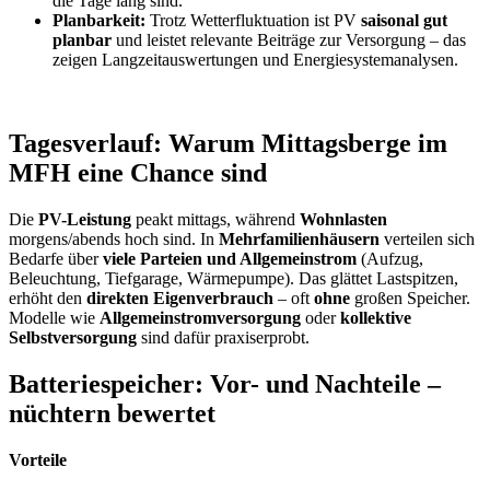
die Tage lang sind.
Planbarkeit:
Trotz Wetterfluktuation ist PV
saisonal gut
planbar
und leistet relevante Beiträge zur Versorgung – das
zeigen Langzeitauswertungen und Energiesystemanalysen.
Tagesverlauf: Warum Mittagsberge im
MFH eine Chance sind
Die
PV-Leistung
peakt mittags, während
Wohnlasten
morgens/abends hoch sind. In
Mehrfamilienhäusern
verteilen sich
Bedarfe über
viele Parteien und Allgemeinstrom
(Aufzug,
Beleuchtung, Tiefgarage, Wärmepumpe). Das glättet Lastspitzen,
erhöht den
direkten Eigenverbrauch
– oft
ohne
großen Speicher.
Modelle wie
Allgemeinstromversorgung
oder
kollektive
Selbstversorgung
sind dafür praxiserprobt.
Batteriespeicher: Vor- und Nachteile –
nüchtern bewertet
Vorteile