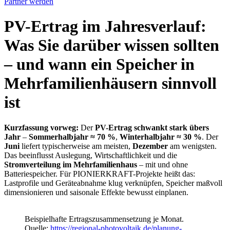
Partner werden
PV-Ertrag im Jahresverlauf:
Was Sie darüber wissen sollten
– und wann ein Speicher in
Mehrfamilienhäusern sinnvoll
ist
Kurzfassung vorweg:
Der
PV-Ertrag schwankt stark übers
Jahr
–
Sommerhalbjahr ≈ 70 %
,
Winterhalbjahr ≈ 30 %
. Der
Juni
liefert typischerweise am meisten,
Dezember
am wenigsten.
Das beeinflusst Auslegung, Wirtschaftlichkeit und die
Stromverteilung im Mehrfamilienhaus
– mit und ohne
Batteriespeicher. Für PIONIERKRAFT-Projekte heißt das:
Lastprofile und Geräteabnahme klug verknüpfen, Speicher maßvoll
dimensionieren und saisonale Effekte bewusst einplanen.
Beispielhafte Ertragszusammensetzung je Monat.
Quelle:
https://regional-photovoltaik.de/planung-