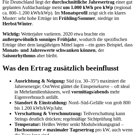
Für Deutschland liegt der
durchschnittliche Jahresertrag
einer gut
geplanten Aufdachanlage meist
um 1.000 kWh pro kWp
(regional
ca. 800–1.200 kWh/kWp). Im
Monatsprofil
zeigt sich ein klares
Muster: sehr hohe Erträge im
Frühling/Sommer
, niedrige im
Herbst/Winter
.
Wichtig:
Wetterjahre variieren. 2020 etwa brachte ein
außergewöhnlich sonniges Frühjahr
, wodurch die spezifischen
Erträge über dem langjährigen Mittel lagen – ein gutes Beispiel, dass
Monats- und Jahreswerte schwanken können
, der
Saisonrhythmus
aber bleibt.
Was den Ertrag zusätzlich beeinflusst
Ausrichtung & Neigung:
Süd (ca. 30–35°) maximiert die
Jahresenergie; Ost/West glättet die Einspeisekurve – oft ideal
in Mehrfamilienhäusern, weil
vormittags/abends
mehr
Eigenverbrauch anfällt.
Standort & Einstrahlung:
Nord–Süd-Gefälle von grob 800
bis 1.200 kWh/kWp/Jahr.
Verschattung & Verschmutzung:
Teilverschattung kann
Strings deutlich drücken; regelmäßige Sichtprüfung hilft.
Temperatur:
Heißes Wetter senkt Modulwirkungsgrad –
Hochsommer ≠ maximaler Tagesertrag
pro kW, auch wenn