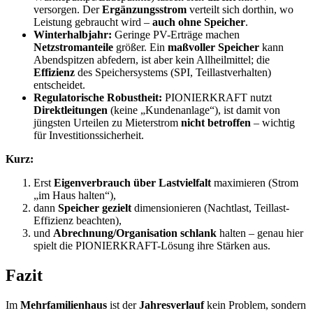
versorgen. Der
Ergänzungsstrom
verteilt sich dorthin, wo
Leistung gebraucht wird –
auch ohne Speicher
.
Winterhalbjahr:
Geringe PV-Erträge machen
Netzstromanteile
größer. Ein
maßvoller Speicher
kann
Abendspitzen abfedern, ist aber kein Allheilmittel; die
Effizienz
des Speichersystems (SPI, Teillastverhalten)
entscheidet.
Regulatorische Robustheit:
PIONIERKRAFT nutzt
Direktleitungen
(keine „Kundenanlage“), ist damit von
jüngsten Urteilen zu Mieterstrom
nicht betroffen
– wichtig
für Investitionssicherheit.
Kurz:
Erst
Eigenverbrauch über Lastvielfalt
maximieren (Strom
„im Haus halten“),
dann
Speicher gezielt
dimensionieren (Nachtlast, Teillast-
Effizienz beachten),
und
Abrechnung/Organisation schlank
halten – genau hier
spielt die PIONIERKRAFT-Lösung ihre Stärken aus.
Fazit
Im
Mehrfamilienhaus
ist der
Jahresverlauf
kein Problem, sondern