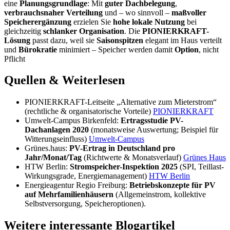
eine
Planungsgrundlage
: Mit
guter Dachbelegung
,
verbrauchsnaher Verteilung
und – wo sinnvoll –
maßvoller
Speicherergänzung
erzielen Sie
hohe lokale Nutzung
bei
gleichzeitig
schlanker Organisation
. Die
PIONIERKRAFT-
Lösung
passt dazu, weil sie
Saisonspitzen
elegant im Haus verteilt
und
Bürokratie
minimiert – Speicher werden damit
Option
, nicht
Pflicht
Quellen & Weiterlesen
PIONIERKRAFT-Leitseite „Alternative zum Mieterstrom“
(rechtliche & organisatorische Vorteile)
PIONIERKRAFT
Umwelt-Campus Birkenfeld:
Ertragsstudie PV-
Dachanlagen 2020
(monatsweise Auswertung; Beispiel für
Witterungseinfluss)
Umwelt-Campus
Grünes.haus:
PV-Ertrag in Deutschland pro
Jahr/Monat/Tag
(Richtwerte & Monatsverlauf)
Grünes Haus
HTW Berlin:
Stromspeicher-Inspektion 2025
(SPI, Teillast-
Wirkungsgrade, Energiemanagement)
HTW Berlin
Energieagentur Regio Freiburg:
Betriebskonzepte für PV
auf Mehrfamilienhäusern
(Allgemeinstrom, kollektive
Selbstversorgung, Speicheroptionen).
Weitere interessante Blogartikel