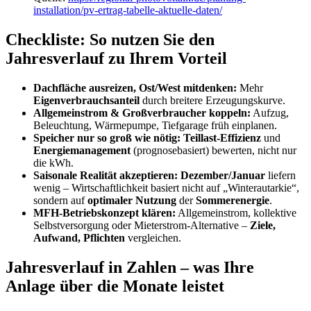
installation/pv-ertrag-tabelle-aktuelle-daten/
Checkliste: So nutzen Sie den
Jahresverlauf zu Ihrem Vorteil
Dachfläche ausreizen, Ost/West mitdenken:
Mehr
Eigenverbrauchsanteil
durch breitere Erzeugungskurve.
Allgemeinstrom & Großverbraucher koppeln:
Aufzug,
Beleuchtung, Wärmepumpe, Tiefgarage früh einplanen.
Speicher nur so groß wie nötig:
Teillast-Effizienz
und
Energiemanagement
(prognosebasiert) bewerten, nicht nur
die kWh.
Saisonale Realität akzeptieren:
Dezember/Januar
liefern
wenig – Wirtschaftlichkeit basiert nicht auf „Winterautarkie“,
sondern auf
optimaler Nutzung
der
Sommerenergie
.
MFH-Betriebskonzept klären:
Allgemeinstrom, kollektive
Selbstversorgung oder Mieterstrom-Alternative –
Ziele,
Aufwand, Pflichten
vergleichen.
Jahresverlauf in Zahlen – was Ihre
Anlage über die Monate leistet