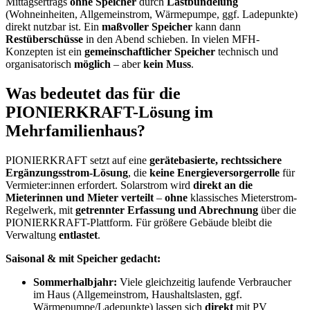
Mittagsertrags
ohne Speicher
durch
Lastbündelung
(Wohneinheiten, Allgemeinstrom, Wärmepumpe, ggf. Ladepunkte)
direkt nutzbar ist. Ein
maßvoller Speicher
kann dann
Restüberschüsse
in den Abend schieben. In vielen MFH-
Konzepten ist ein
gemeinschaftlicher Speicher
technisch und
organisatorisch
möglich
– aber
kein Muss
.
Was bedeutet das für die
PIONIERKRAFT-Lösung im
Mehrfamilienhaus?
PIONIERKRAFT setzt auf eine
gerätebasierte, rechtssichere
Ergänzungsstrom-Lösung
, die
keine Energieversorgerrolle
für
Vermieter:innen erfordert. Solarstrom wird
direkt an die
Mieterinnen und Mieter verteilt
–
ohne
klassisches Mieterstrom-
Regelwerk, mit
getrennter Erfassung und Abrechnung
über die
PIONIERKRAFT-Plattform. Für größere Gebäude bleibt die
Verwaltung
entlastet
.
Saisonal & mit Speicher gedacht:
Sommerhalbjahr:
Viele gleichzeitig laufende Verbraucher
im Haus (Allgemeinstrom, Haushaltslasten, ggf.
Wärmepumpe/Ladepunkte) lassen sich
direkt
mit PV