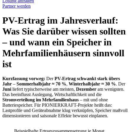
Lösung anfragen
Partner werden
PV-Ertrag im Jahresverlauf:
Was Sie darüber wissen sollten
– und wann ein Speicher in
Mehrfamilienhäusern sinnvoll
ist
Kurzfassung vorweg:
Der
PV-Ertrag schwankt stark übers
Jahr
–
Sommerhalbjahr ≈ 70 %
,
Winterhalbjahr ≈ 30 %
. Der
Juni
liefert typischerweise am meisten,
Dezember
am wenigsten.
Das beeinflusst Auslegung, Wirtschaftlichkeit und die
Stromverteilung im Mehrfamilienhaus
– mit und ohne
Batteriespeicher. Für PIONIERKRAFT-Projekte heißt das:
Lastprofile und Geräteabnahme klug verknüpfen, Speicher maßvoll
dimensionieren und saisonale Effekte bewusst einplanen.
Beispielhafte Ertragszusammensetzung je Monat.