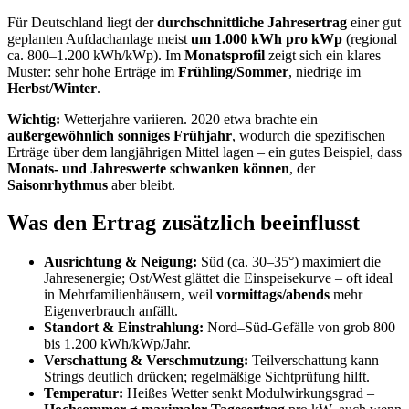
Für Deutschland liegt der
durchschnittliche Jahresertrag
einer gut
geplanten Aufdachanlage meist
um 1.000 kWh pro kWp
(regional
ca. 800–1.200 kWh/kWp). Im
Monatsprofil
zeigt sich ein klares
Muster: sehr hohe Erträge im
Frühling/Sommer
, niedrige im
Herbst/Winter
.
Wichtig:
Wetterjahre variieren. 2020 etwa brachte ein
außergewöhnlich sonniges Frühjahr
, wodurch die spezifischen
Erträge über dem langjährigen Mittel lagen – ein gutes Beispiel, dass
Monats- und Jahreswerte schwanken können
, der
Saisonrhythmus
aber bleibt.
Was den Ertrag zusätzlich beeinflusst
Ausrichtung & Neigung:
Süd (ca. 30–35°) maximiert die
Jahresenergie; Ost/West glättet die Einspeisekurve – oft ideal
in Mehrfamilienhäusern, weil
vormittags/abends
mehr
Eigenverbrauch anfällt.
Standort & Einstrahlung:
Nord–Süd-Gefälle von grob 800
bis 1.200 kWh/kWp/Jahr.
Verschattung & Verschmutzung:
Teilverschattung kann
Strings deutlich drücken; regelmäßige Sichtprüfung hilft.
Temperatur:
Heißes Wetter senkt Modulwirkungsgrad –