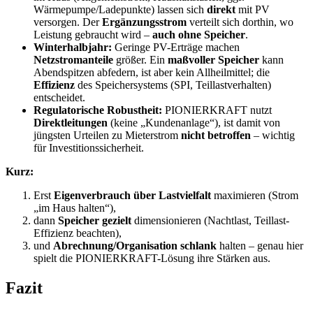
Wärmepumpe/Ladepunkte) lassen sich
direkt
mit PV
versorgen. Der
Ergänzungsstrom
verteilt sich dorthin, wo
Leistung gebraucht wird –
auch ohne Speicher
.
Winterhalbjahr:
Geringe PV-Erträge machen
Netzstromanteile
größer. Ein
maßvoller Speicher
kann
Abendspitzen abfedern, ist aber kein Allheilmittel; die
Effizienz
des Speichersystems (SPI, Teillastverhalten)
entscheidet.
Regulatorische Robustheit:
PIONIERKRAFT nutzt
Direktleitungen
(keine „Kundenanlage“), ist damit von
jüngsten Urteilen zu Mieterstrom
nicht betroffen
– wichtig
für Investitionssicherheit.
Kurz:
Erst
Eigenverbrauch über Lastvielfalt
maximieren (Strom
„im Haus halten“),
dann
Speicher gezielt
dimensionieren (Nachtlast, Teillast-
Effizienz beachten),
und
Abrechnung/Organisation schlank
halten – genau hier
spielt die PIONIERKRAFT-Lösung ihre Stärken aus.
Fazit