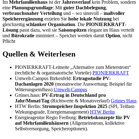
Im
Mehrfamilienhaus
ist der
Jahresverlauf
kein Problem, sondern
eine
Planungsgrundlage
: Mit
guter Dachbelegung
,
verbrauchsnaher Verteilung
und – wo sinnvoll –
maßvoller
Speicherergänzung
erzielen Sie
hohe lokale Nutzung
bei
gleichzeitig
schlanker Organisation
. Die
PIONIERKRAFT-
Lösung
passt dazu, weil sie
Saisonspitzen
elegant im Haus verteilt
und
Bürokratie
minimiert – Speicher werden damit
Option
, nicht
Pflicht
Quellen & Weiterlesen
PIONIERKRAFT-Leitseite „Alternative zum Mieterstrom“
(rechtliche & organisatorische Vorteile)
PIONIERKRAFT
Umwelt-Campus Birkenfeld:
Ertragsstudie PV-
Dachanlagen 2020
(monatsweise Auswertung; Beispiel für
Witterungseinfluss)
Umwelt-Campus
Grünes.haus:
PV-Ertrag in Deutschland pro
Jahr/Monat/Tag
(Richtwerte & Monatsverlauf)
Grünes Haus
HTW Berlin:
Stromspeicher-Inspektion 2025
(SPI, Teillast-
Wirkungsgrade, Energiemanagement)
HTW Berlin
Energieagentur Regio Freiburg:
Betriebskonzepte für PV
auf Mehrfamilienhäusern
(Allgemeinstrom, kollektive
Selbstversorgung, Speicheroptionen).