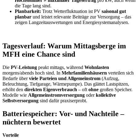
Hochsommer ≠ maximaler Tagesertrag
pro kW, auch wenn
die Tage lang sind.
Planbarkeit:
Trotz Wetterfluktuation ist PV
saisonal gut
planbar
und leistet relevante Beiträge zur Versorgung – das
zeigen Langzeitauswertungen und Energiesystemanalysen.
Tagesverlauf: Warum Mittagsberge im
MFH eine Chance sind
Die
PV-Leistung
peakt mittags, während
Wohnlasten
morgens/abends hoch sind. In
Mehrfamilienhäusern
verteilen sich
Bedarfe über
viele Parteien und Allgemeinstrom
(Aufzug,
Beleuchtung, Tiefgarage, Wärmepumpe). Das glättet Lastspitzen,
erhöht den
direkten Eigenverbrauch
– oft
ohne
großen Speicher.
Modelle wie
Allgemeinstromversorgung
oder
kollektive
Selbstversorgung
sind dafür praxiserprobt.
Batteriespeicher: Vor- und Nachteile –
nüchtern bewertet
Vorteile