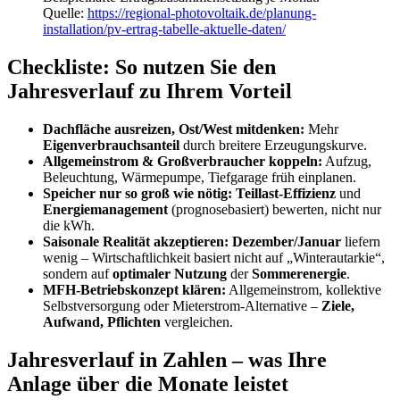
Quelle:
https://regional-photovoltaik.de/planung-
installation/pv-ertrag-tabelle-aktuelle-daten/
Checkliste: So nutzen Sie den
Jahresverlauf zu Ihrem Vorteil
Dachfläche ausreizen, Ost/West mitdenken:
Mehr
Eigenverbrauchsanteil
durch breitere Erzeugungskurve.
Allgemeinstrom & Großverbraucher koppeln:
Aufzug,
Beleuchtung, Wärmepumpe, Tiefgarage früh einplanen.
Speicher nur so groß wie nötig:
Teillast-Effizienz
und
Energiemanagement
(prognosebasiert) bewerten, nicht nur
die kWh.
Saisonale Realität akzeptieren:
Dezember/Januar
liefern
wenig – Wirtschaftlichkeit basiert nicht auf „Winterautarkie“,
sondern auf
optimaler Nutzung
der
Sommerenergie
.
MFH-Betriebskonzept klären:
Allgemeinstrom, kollektive
Selbstversorgung oder Mieterstrom-Alternative –
Ziele,
Aufwand, Pflichten
vergleichen.
Jahresverlauf in Zahlen – was Ihre
Anlage über die Monate leistet