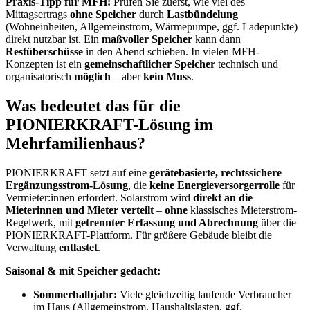
Praxis-Tipp für MFH:
Prüfen Sie zuerst, wie viel des
Mittagsertrags
ohne Speicher
durch
Lastbündelung
(Wohneinheiten, Allgemeinstrom, Wärmepumpe, ggf. Ladepunkte)
direkt nutzbar ist. Ein
maßvoller Speicher
kann dann
Restüberschüsse
in den Abend schieben. In vielen MFH-
Konzepten ist ein
gemeinschaftlicher Speicher
technisch und
organisatorisch
möglich
– aber
kein Muss
.
Was bedeutet das für die
PIONIERKRAFT-Lösung im
Mehrfamilienhaus?
PIONIERKRAFT setzt auf eine
gerätebasierte, rechtssichere
Ergänzungsstrom-Lösung
, die
keine Energieversorgerrolle
für
Vermieter:innen erfordert. Solarstrom wird
direkt an die
Mieterinnen und Mieter verteilt
–
ohne
klassisches Mieterstrom-
Regelwerk, mit
getrennter Erfassung und Abrechnung
über die
PIONIERKRAFT-Plattform. Für größere Gebäude bleibt die
Verwaltung
entlastet
.
Saisonal & mit Speicher gedacht:
Sommerhalbjahr:
Viele gleichzeitig laufende Verbraucher
im Haus (Allgemeinstrom, Haushaltslasten, ggf.