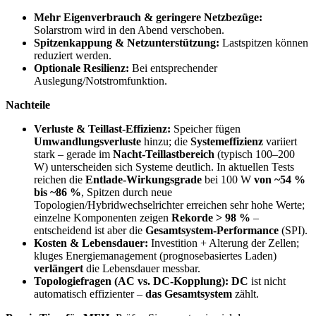
Mehr Eigenverbrauch & geringere Netzbezüge:
Solarstrom wird in den Abend verschoben.
Spitzenkappung & Netzunterstützung:
Lastspitzen können
reduziert werden.
Optionale Resilienz:
Bei entsprechender
Auslegung/Notstromfunktion.
Nachteile
Verluste & Teillast-Effizienz:
Speicher fügen
Umwandlungsverluste
hinzu; die
Systemeffizienz
variiert
stark – gerade im
Nacht-Teillastbereich
(typisch 100–200
W) unterscheiden sich Systeme deutlich. In aktuellen Tests
reichen die
Entlade-Wirkungsgrade
bei 100 W
von ~54 %
bis ~86 %
, Spitzen durch neue
Topologien/Hybridwechselrichter erreichen sehr hohe Werte;
einzelne Komponenten zeigen
Rekorde > 98 %
–
entscheidend ist aber die
Gesamtsystem-Performance
(SPI).
Kosten & Lebensdauer:
Investition + Alterung der Zellen;
kluges Energiemanagement (prognosebasiertes Laden)
verlängert
die Lebensdauer messbar.
Topologiefragen (AC vs. DC-Kopplung):
DC
ist nicht
automatisch effizienter –
das Gesamtsystem
zählt.