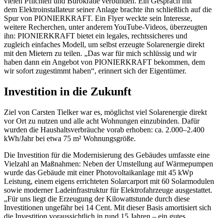
vielen Pflichten und Bürokratie verbunden. Ein Gespräch mit
dem Elektroinstallateur seiner Anlage brachte ihn schließlich auf die
Spur von PIONIERKRAFT. Ein Flyer weckte sein Interesse,
weitere Recherchen, unter anderem YouTube-Videos, überzeugten
ihn: PIONIERKRAFT bietet ein legales, rechtssicheres und
zugleich einfaches Modell, um selbst erzeugte Solarenergie direkt
mit den Mietern zu teilen. „Das war für mich schlüssig und wir
haben dann ein Angebot von PIONIERKRAFT bekommen, dem
wir sofort zugestimmt haben“, erinnert sich der Eigentümer.
Investition in die Zukunft
Ziel von Carsten Tielker war es, möglichst viel Solarenergie direkt
vor Ort zu nutzen und alle acht Wohnungen einzubinden. Dafür
wurden die Haushaltsverbräuche vorab erhoben: ca. 2.000–2.400
kWh/Jahr bei etwa 75 m² Wohnungsgröße.
Die Investition für die Modernisierung des Gebäudes umfasste eine
Vielzahl an Maßnahmen: Neben der Umstellung auf Wärmepumpen
wurde das Gebäude mit einer Photovoltaikanlage mit 45 kWp
Leistung, einem eigens errichteten Solarcarport mit 60 Solarmodulen
sowie moderner Ladeinfrastruktur für Elektrofahrzeuge ausgestattet.
„Für uns liegt die Erzeugung der Kilowattstunde durch diese
Investitionen ungefähr bei 14 Cent. Mit dieser Basis amortisiert sich
die Investition voraussichtlich in rund 15 Jahren – ein gutes