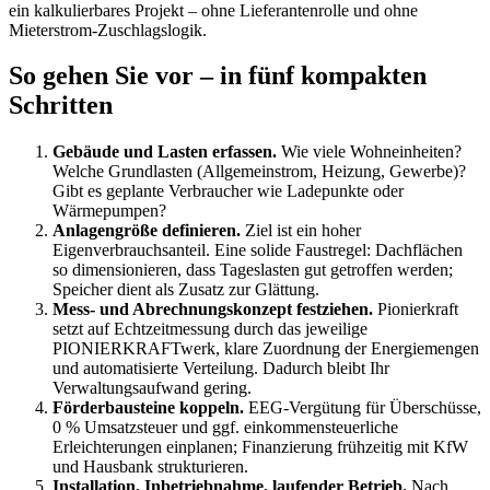
ein kalkulierbares Projekt – ohne Lieferantenrolle und ohne
Mieterstrom-Zuschlagslogik.
So gehen Sie vor – in fünf kompakten
Schritten
Gebäude und Lasten erfassen.
Wie viele Wohneinheiten?
Welche Grundlasten (Allgemeinstrom, Heizung, Gewerbe)?
Gibt es geplante Verbraucher wie Ladepunkte oder
Wärmepumpen?
Anlagengröße definieren.
Ziel ist ein hoher
Eigenverbrauchsanteil. Eine solide Faustregel: Dachflächen
so dimensionieren, dass Tageslasten gut getroffen werden;
Speicher dient als Zusatz zur Glättung.
Mess- und Abrechnungskonzept festziehen.
Pionierkraft
setzt auf Echtzeitmessung durch das jeweilige
PIONIERKRAFTwerk, klare Zuordnung der Energiemengen
und automatisierte Verteilung. Dadurch bleibt Ihr
Verwaltungsaufwand gering.
Förderbausteine koppeln.
EEG-Vergütung für Überschüsse,
0 % Umsatzsteuer und ggf. einkommensteuerliche
Erleichterungen einplanen; Finanzierung frühzeitig mit KfW
und Hausbank strukturieren.
Installation, Inbetriebnahme, laufender Betrieb.
Nach