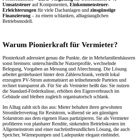
Umsatzsteuer
auf Komponenten,
Einkommensteuer-
Erleichterungen
für viele Dachanlagen und
zinsgünstige
Finanzierung
– zu einem schlanken, alltagstauglichen
Betriebsmodell.
Warum Pionierkraft für Vermieter?
Pionierkraft adressiert genau die Punkte, die in Mehrfamilienhäusern
sonst bremsen: unterschiedliche Nutzerprofile, wechselnde
Belegung, Vorgaben an Messung und Abrechnung. Die Lösung
arbeitet gerätebasiert hinter dem Zählerschrank, verteilt lokal
erzeugten PV-Strom automatisiert an teilnehmende Parteien und
rechnet transparent ab. Für Sie als Vermieter heißt das: Sie nutzen
die Standard-Förderkulisse, erhöhen den Eigenverbrauch im
Gebäude und bleiben zugleich organisatorisch schlank.
Im Alltag zahlt sich das aus: Mieter behalten ihren gewohnten
Stromliefervertrag für Reststrom, während sie am günstigen
Solarstrom aus dem eigenen Haus partizipieren. Sie als Vermieter
profitieren von planbarer Rendite, sinkenden Betriebskosten im
Allgemeinstrom und einer nachrüstfreundlichen Lösung, die auch
Speicher, Wärmepumpen und Ladepunkte elegant einbindet.