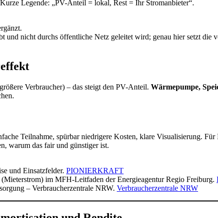
 Kurze Legende: „PV-Anteil = lokal, Rest = Ihr Stromanbieter“.
ergänzt.
bt und nicht durchs öffentliche Netz geleitet wird; genau hier setzt di
effekt
rößere Verbraucher) – das steigt den PV-Anteil.
Wärmepumpe, Speic
chen.
infache Teilnahme, spürbar niedrigere Kosten, klare Visualisierung. Für
, warum das fair und günstiger ist.
se und Einsatzfelder.
PIONIERKRAFT
(Mieterstrom) im MFH-Leitfaden der Energieagentur Regio Freiburg.
rsorgung – Verbraucherzentrale NRW.
Verbraucherzentrale NRW
ortisation und Rendite