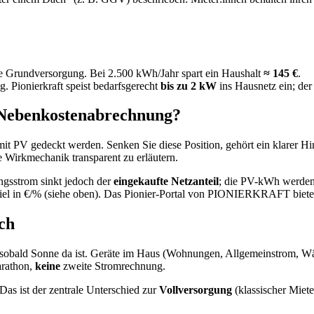
ne Grundversorgung. Bei 2.500 kWh/Jahr spart ein Haushalt
≈ 145 €
.
. Pionierkraft speist bedarfsgerecht
bis zu 2 kW
ins Hausnetz ein; der
r Nebenkostenabrechnung?
mit PV gedeckt werden. Senken Sie diese Position, gehört ein klarer H
 Wirkmechanik transparent zu erläutern.
ngsstrom sinkt jedoch der
eingekaufte Netzanteil
; die PV-kWh werden
piel in €/% (siehe oben). Das Pionier-Portal von PIONIERKRAFT bietet 
ch
 sobald Sonne da ist. Geräte im Haus (Wohnungen, Allgemeinstrom, W
rathon,
keine
zweite Stromrechnung.
 Das ist der zentrale Unterschied zur
Vollversorgung
(klassischer Miet