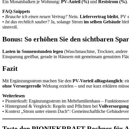
Ein Monatsbalken je Wohnung:
PV-Anteil (%)
und
Reststrom (%)
.
FAQ-Snippets
•
Brauche ich einen neuen Vertrag?
Nein.
Liefervertrag bleibt
, PV 
•
Ist das rechtlich sauber?
Ja, solange Strom
im selben Gebäude
blei
sinnvoll.
Bonus: So erhöhen Sie den sichtbaren Spar
Lasten in Sonnenstunden legen
(Waschmaschine, Trockner, andere g
Einsparung greifbar, gerade in Häusern mit gemeinsam genutzten Flä
Fazit
Mit Ergänzungsstrom machen Sie den
PV-Vorteil alltagstauglich
: e
ohne Versorgerrolle
Wirkung erzielen – und nur kurz erklären müssen
Weiterlesen
• Pionierkraft: Ergänzungsstrom im Mehrfamilienhaus – Funktionswei
• Hintergrund & Vergleich: Regeln und Pflichten bei
Vollversorgung
• Kontext „Strom unter einem Dach“: Gemeinschaftliche Gebäudeve
Teste den PIONIEKRRAFT-Rechner für Am