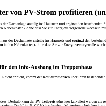
ter von PV-Strom profitieren (u
 der Dachanlage anteilig ins Hausnetz und ergänzt den bestehenden Str
en Nebenkosten), ohne dass Sie zur Energieversorgerrolle wechseln müs
om aus der Dachanlage
anteilig
ins Hausnetz und
ergänzt
den bestehende
om in den Nebenkosten), ohne dass Sie zur Energieversorgerrolle wechs
 für den Info-Aushang im Treppenhaus
h
. Reicht er nicht, kommt der Rest
automatisch
über Ihren bestehenden S
Netzes. Deshalb kann der
PV-Teilpreis
günstiger kalkuliert werden als r
er einem Dach“ (z. B. GGV) beschrieben: Mieter:innen behalten ihren 