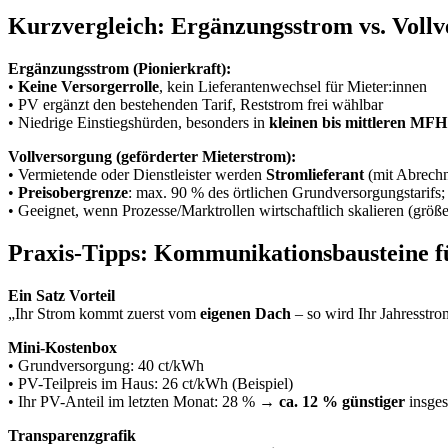
Kurzvergleich: Ergänzungsstrom vs. Voll
Ergänzungsstrom (Pionierkraft):
•
Keine Versorgerrolle
, kein Lieferantenwechsel für Mieter:innen
• PV ergänzt den bestehenden Tarif, Reststrom frei wählbar
• Niedrige Einstiegshürden, besonders in
kleinen bis mittleren MFH
Vollversorgung (geförderter Mieterstrom):
• Vermietende oder Dienstleister werden
Stromlieferant
(mit Abrechn
•
Preisobergrenze
: max. 90 % des örtlichen Grundversorgungstarifs
• Geeignet, wenn Prozesse/Marktrollen wirtschaftlich skalieren (größ
Praxis-Tipps: Kommunikationsbausteine 
Ein Satz Vorteil
„Ihr Strom kommt zuerst vom
eigenen Dach
– so wird Ihr Jahresstr
Mini-Kostenbox
• Grundversorgung: 40 ct/kWh
• PV-Teilpreis im Haus: 26 ct/kWh (Beispiel)
• Ihr PV-Anteil im letzten Monat: 28 % →
ca. 12 % günstiger
insge
Transparenzgrafik