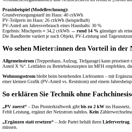
Praxisbeispiel (Modellrechnung):
Grundversorgungstarif im Haus: 40 ct/kWh
PV-Teilpreis im Haus: 26 ct/kWh (beispielhaft)
PV-Anteil am Jahresverbrauch eines Haushalts: 30 %
Ergebnis: Mischpreis ≈ 34,2 ct/kWh →
rund 14 %
günstiger als rei
Die Bandbreite variiert je nach Objekt, PV-Leistung und Tagesnutzung
Wo sehen Mieter:innen den Vorteil in de
Allgemeinstrom
(Treppenhaus, Aufzug, Tiefgarage) kann priorisiert 
Anteil X %“. Leitfäden zu Betriebskonzepten im MFH empfehlen, die
Wohnungsstrom
bleibt beim bestehenden Lieferanten – mit Ergänzu
einer kleinen Grafik (PV-Anteil vs. Reststrom) und einem Jahresbeis
So erklären Sie Technik ohne Fachchinesis
„PV zuerst“
– Das Pionierkraftwerk gibt
bis zu 2 kW
ins Hausnetz,
Fehlt Leistung, ergänzt der Netzstrom nahtlos.
Kein
Zählerwechselma
„Ergänzen statt ersetzen“
– Jede Partei behält ihren
Liefervertrag
.
müssen.