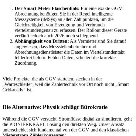
Der Smart-Meter-Flaschenhals:
Für eine exakte GGV-
Abrechnung benötigen Sie in der Regel intelligente
Messsysteme (iMSys) an allen Zählpunkten, um die
Gleichzeitigkeit von Erzeugung und Verbrauch
viertelstundengenau zu erfassen. Der Rollout dieser Geräte
verläuft jedoch auch 2026 noch schleppend.
Abhängigkeit von Dritten:
Als Vermieter sind Sie darauf
angewiesen, dass Messstellenbetreiber und
Abrechnungsdienstleister die Daten im Viertelstundentakt
fehlerfrei liefern. Fehlen Daten, scheitert die korrekte
Zuordnung.
Viele Projekte, die als GGV starteten, stecken in der
„Warteschleife“, weil die Zählertechnik vor Ort noch nicht „Smart-
Grid-ready“ ist.
Die Alternative: Physik schlägt Bürokratie
Während die GGV versucht, Stromflüsse digital zu simulieren, geht
die PIONIERKRAFT-Lösung den direkten Weg. Unser Ansatz
unterscheidet sich fundamental von der GGV und den klassischen
Mieterstrom-Zählerkonzepten
: