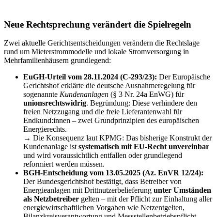
Neue Rechtsprechung verändert die Spielregeln
Zwei aktuelle Gerichtsentscheidungen verändern die Rechtslage
rund um Mieterstrommodelle und lokale Stromversorgung in
Mehrfamilienhäusern grundlegend:
EuGH-Urteil vom 28.11.2024 (C-293/23):
Der Europäische
Gerichtshof erklärte die deutsche Ausnahmeregelung für
sogenannte
Kundenanlagen
(§ 3 Nr. 24a EnWG) für
unionsrechtswidrig
. Begründung: Diese verhindere den
freien Netzzugang und die freie Lieferantenwahl für
Endkund:innen – zwei Grundprinzipien des europäischen
Energierechts.
→ Die Konsequenz laut KPMG: Das bisherige Konstrukt der
Kundenanlage ist
systematisch mit EU-Recht unvereinbar
und wird voraussichtlich entfallen oder grundlegend
reformiert werden müssen.
BGH-Entscheidung vom 13.05.2025 (Az. EnVR 12/24):
Der Bundesgerichtshof bestätigt, dass Betreiber von
Energieanlagen mit Drittnutzerbelieferung
unter Umständen
als Netzbetreiber
gelten – mit der Pflicht zur Einhaltung aller
energiewirtschaftlichen Vorgaben wie Netzentgelten,
Bilanzkreisverantwortung und Messstellenbetriebspflicht.