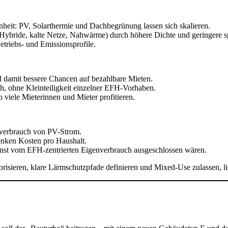
eit: PV, Solarthermie und Dachbegrünung lassen sich skalieren.
bride, kalte Netze, Nahwärme) durch höhere Dichte und geringere sp
triebs- und Emissionsprofile.
damit bessere Chancen auf bezahlbare Mieten.
, ohne Kleinteiligkeit einzelner EFH-Vorhaben.
iele Mieterinnen und Mieter profitieren.
enverbrauch von PV-Strom.
senken Kosten pro Haushalt.
onst vom EFH-zentrierten Eigenverbrauch ausgeschlossen wären.
ieren, klare Lärmschutzpfade definieren und Mixed-Use zulassen, lief