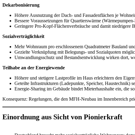
Dekarbonisierung
Höhere Ausnutzung der Dach- und Fassadenflächen je Wohneinh
Bessere Voraussetzungen für Quartierswärme (Wärmepumpen-Hy
Geringere Pro-Kopf-Flächenverbräuche und damit niedrigere Be
Sozialverträglichkeit
Mehr Wohnraum pro erschlossenem Quadratmeter Bauland und 
Gezielte Verknüpfung mit Belegungs- und Sozialquoten möglich
Umwandlungsschutz und Bestandsentwicklung wirken dort, wo v
Teilhabe an der Energiewende
Höhere und stetigere Lastprofile im Haus erleichtern den Eig
Geteilte Infrastrukturen (Ladepunkte, Speicher, Haustechnik) 
Energie-Sharing im Gebäude bindet Mieterhaushalte ein, die s
Konsequenz: Regelungen, die den MFH-Neubau im Innenbereich prioris
Einordnung aus Sicht von Pionierkraft