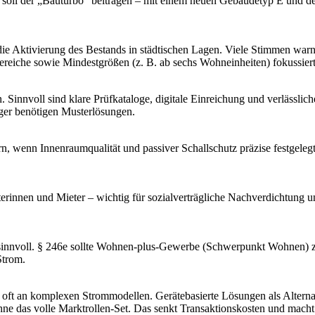
 soll der „Bauturbo“ beitragen – mit einem neuen Gebäudetyp E und 
e Aktivierung des Bestands in städtischen Lagen. Viele Stimmen war
reiche sowie Mindestgrößen (z. B. ab sechs Wohneinheiten) fokussier
Sinnvoll sind klare Prüfkataloge, digitale Einreichung und verlässl
er benötigen Musterlösungen.
 wenn Innenraumqualität und passiver Schallschutz präzise festgele
terinnen und Mieter – wichtig für sozialverträgliche Nachverdichtung 
 sinnvoll. § 246e sollte Wohnen-plus-Gewerbe (Schwerpunkt Wohnen) zu
Strom.
 oft an komplexen Strommodellen. Gerätebasierte Lösungen als Alterna
ohne das volle Marktrollen-Set. Das senkt Transaktionskosten und mac