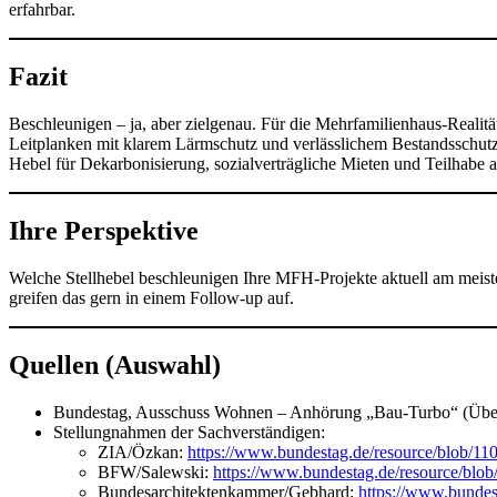
erfahrbar.
Fazit
Beschleunigen – ja, aber zielgenau. Für die Mehrfamilienhaus-Reali
Leitplanken mit klarem Lärmschutz und verlässlichem Bestandsschutz.
Hebel für Dekarbonisierung, sozialverträgliche Mieten und Teilhab
Ihre Perspektive
Welche Stellhebel beschleunigen Ihre MFH-Projekte aktuell am meist
greifen das gern in einem Follow-up auf.
Quellen (Auswahl)
Bundestag, Ausschuss Wohnen – Anhörung „Bau-Turbo“ (Über
Stellungnahmen der Sachverständigen:
ZIA/Özkan:
https://www.bundestag.de/resource/blob/1
BFW/Salewski:
https://www.bundestag.de/resource/blo
Bundesarchitektenkammer/Gebhard:
https://www.bundes