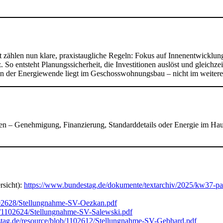
tät zählen nun klare, praxistaugliche Regeln: Fokus auf Innenentwick
 So entsteht Planungssicherheit, die Investitionen auslöst und gleich
e an der Energiewende liegt im Geschosswohnungsbau – nicht im weite
en – Genehmigung, Finanzierung, Standarddetails oder Energie im Haus
sicht):
https://www.bundestag.de/dokumente/textarchiv/2025/kw37-
102628/Stellungnahme-SV-Oezkan.pdf
b/1102624/Stellungnahme-SV-Salewski.pdf
tag.de/resource/blob/1102612/Stellungnahme-SV-Gebhard.pdf