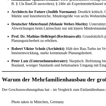
B. § 13a BauGB ausweiten); § 246e als Experimentierklausel mi
Architects for Future (Judith Nurmann)
: Deutlich kritisch
Märkte und Innenbereiche, Mindestgröße von sechs Wohneinhei
Deutscher Mieterbund (Melanie Weber-Moritz)
: Unterstüt
Abweichungen beim Lärmschutz nur mit klaren Mindeststandar
Prof. Dr. Mathias Hellriegel (Rechtsanwalt)
: Grundsätzlich 
Planungssicherheit zu erhöhen.
Robert Viktor Scholz (Architekt)
: Hält den Bau-Turbo im Ve
Innenentwicklung, starke kommunale Planungshoheit.
Peter Lutz (Unternehmensberater)
: Skeptisch. Befristung b
Bauland, weniger Standards und behutsamen Umgang mit Eingri
Warum der Mehrfamilienhausbau der groß
Der Geschosswohnungsbau hat – im Vergleich zum Einfamilienhaus-Se
Photo taken in München, Germany