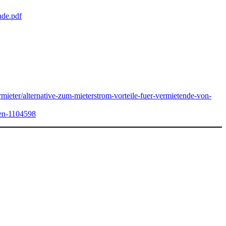
nde.pdf
vermieter/alternative-zum-mieterstrom-vorteile-fuer-vermietende-von-
nen-1104598