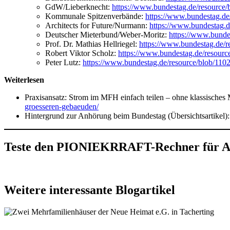
GdW/Lieberknecht:
https://www.bundestag.de/resource
Kommunale Spitzenverbände:
https://www.bundestag.d
Architects for Future/Nurmann:
https://www.bundestag.
Deutscher Mieterbund/Weber-Moritz:
https://www.bunde
Prof. Dr. Mathias Hellriegel:
https://www.bundestag.de/r
Robert Viktor Scholz:
https://www.bundestag.de/resour
Peter Lutz:
https://www.bundestag.de/resource/blob/11
Weiterlesen
Praxisansatz: Strom im MFH einfach teilen – ohne klassisches 
groesseren-gebaeuden/
Hintergrund zur Anhörung beim Bundestag (Übersichtsartikel)
Teste den PIONIEKRRAFT-Rechner für Am
Weitere interessante Blogartikel