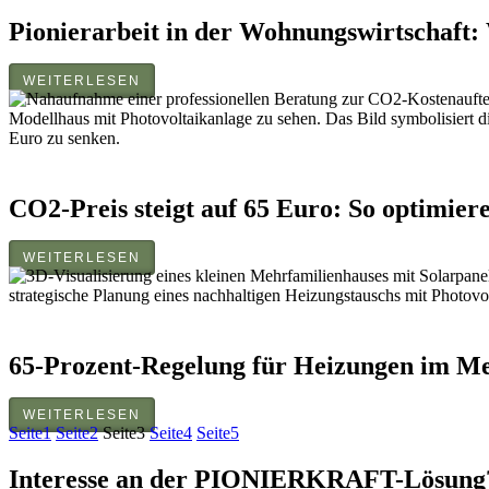
Pionierarbeit in der Wohnungswirtschaft
WEITERLESEN
CO2-Preis steigt auf 65 Euro: So optimier
WEITERLESEN
65-Prozent-Regelung für Heizungen im Me
WEITERLESEN
Seite
1
Seite
2
Seite
3
Seite
4
Seite
5
Interesse an der PIONIERKRAFT-Lösung