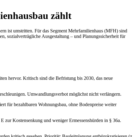
ienhausbau zählt
ern ist umstritten. Für das Segment Mehrfamilienhaus (MFH) sind
, sozialverträgliche Ausgestaltung – und Planungssicherheit für
n hervor. Kritisch sind die Befristung bis 2030, das neue
ie beschleunigen. Umwandlungsverbot möglichst nicht verlängern.
lädiert für bezahlbaren Wohnungsbau, ohne Bodenpreise weiter
p E zur Kostensenkung und weniger Ermessenshürden in § 36a.
den kritisch gesehen. Priorität: Bauleitplanung entbürokratisieren (z.