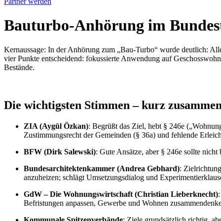
Partner werden
Bauturbo-Anhörung im Bundesta
Kernaussage: In der Anhörung zum „Bau-Turbo“ wurde deutlich: Alle
vier Punkte entscheidend: fokussierte Anwendung auf Geschosswohnung
Bestände.
Die wichtigsten Stimmen – kurz zusammen
ZIA (Aygül Özkan)
: Begrüßt das Ziel, hebt § 246e („Wohnung
Zustimmungsrecht der Gemeinden (§ 36a) und fehlende Erlei
BFW (Dirk Salewski)
: Gute Ansätze, aber § 246e sollte nich
Bundesarchitektenkammer (Andrea Gebhard)
: Zielrichtun
anzuheizen; schlägt Umsetzungsdialog und Experimentierklause
GdW – Die Wohnungswirtschaft (Christian Lieberknecht)
Befristungen anpassen, Gewerbe und Wohnen zusammendenken
Kommunale Spitzenverbände
: Ziele grundsätzlich richtig, 