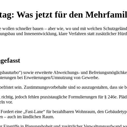
g: Was jetzt für den Mehrfamil
 wollen schneller bauen – aber wie, wo und mit welchen Schutzgeländ
sbau und Innenentwicklung, klare Verfahren statt zusätzlicher Hürden
gefasst
sbauturbo“) sowie erweiterte Abweichungs- und Befreiungsmöglichkeite
chterungen bei Erweiterungen/Umnutzung von Gewerbe.
t befristet sein. Zustimmungsvorbehalte sind so auszugestalten, dass s
g richtig, jedoch fehlen praxistaugliche Formulierungen für § 246e. P
ln vor.
: Fordert eine „Fast-Lane“ für bezahlbaren Wohnraum, den Gebäudety
 – auch im ländlichen Raum.
aber Eingriffe in Planungshoheit und zusätzlicher Verwaltungsaufwand wer