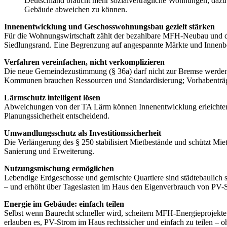
Deutschland braucht mehr sozialverträgliche Wohnungen; dazu
Gebäude abweichen zu können.
Innenentwicklung und Geschosswohnungsbau gezielt stärken
Für die Wohnungswirtschaft zählt der bezahlbare MFH-Neubau und di
Siedlungsrand. Eine Begrenzung auf angespannte Märkte und Innenbe
Verfahren vereinfachen, nicht verkomplizieren
Die neue Gemeindezustimmung (§ 36a) darf nicht zur Bremse werden. 
Kommunen brauchen Ressourcen und Standardisierung; Vorhabenträg
Lärmschutz intelligent lösen
Abweichungen von der TA Lärm können Innenentwicklung erleichtern,
Planungssicherheit entscheidend.
Umwandlungsschutz als Investitionssicherheit
Die Verlängerung des § 250 stabilisiert Mietbestände und schützt Mie
Sanierung und Erweiterung.
Nutzungsmischung ermöglichen
Lebendige Erdgeschosse und gemischte Quartiere sind städtebaulich
– und erhöht über Tageslasten im Haus den Eigenverbrauch von PV-
Energie im Gebäude: einfach teilen
Selbst wenn Baurecht schneller wird, scheitern MFH-Energieprojekte
erlauben es, PV-Strom im Haus rechtssicher und einfach zu teilen – 