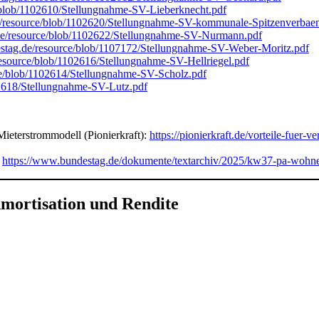
/blob/1102610/Stellungnahme-SV-Lieberknecht.pdf
e/resource/blob/1102620/Stellungnahme-SV-kommunale-Spitzenverbae
de/resource/blob/1102622/Stellungnahme-SV-Nurmann.pdf
stag.de/resource/blob/1107172/Stellungnahme-SV-Weber-Moritz.pdf
esource/blob/1102616/Stellungnahme-SV-Hellriegel.pdf
ce/blob/1102614/Stellungnahme-SV-Scholz.pdf
02618/Stellungnahme-SV-Lutz.pdf
Mieterstrommodell (Pionierkraft):
https://pionierkraft.de/vorteile-fuer-
:
https://www.bundestag.de/dokumente/textarchiv/2025/kw37-pa-woh
ortisation und Rendite