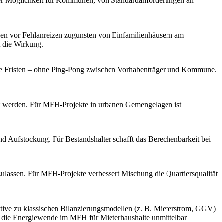
der Möglichkeit für Kommunen, von Standardanforderungen an
nen vor Fehlanreizen zugunsten von Einfamilienhäusern am
t die Wirkung.
iche Fristen – ohne Ping-Pong zwischen Vorhabenträger und Kommune.
gt werden. Für MFH-Projekte in urbanen Gemengelagen ist
und Aufstockung. Für Bestandshalter schafft das Berechenbarkeit bei
lassen. Für MFH-Projekte verbessert Mischung die Quartiersqualität
tive zu klassischen Bilanzierungsmodellen (z. B. Mieterstrom, GGV)
ht die Energiewende im MFH für Mieterhaushalte unmittelbar