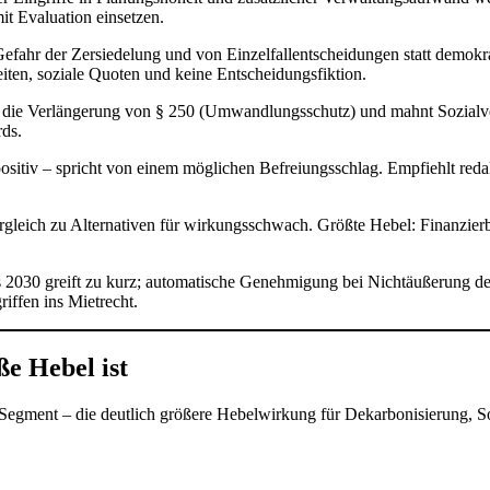
t Evaluation einsetzen.
. Gefahr der Zersiedelung und von Einzelfallentscheidungen statt demok
ten, soziale Quoten und keine Entscheidungsfiktion.
zt die Verlängerung von § 250 (Umwandlungsschutz) und mahnt Sozialv
ds.
positiv – spricht von einem möglichen Befreiungsschlag. Empfiehlt red
rgleich zu Alternativen für wirkungsschwach. Größte Hebel: Finanzierb
is 2030 greift zu kurz; automatische Genehmigung bei Nichtäußerung der
ffen ins Mietrecht.
e Hebel ist
gment – die deutlich größere Hebelwirkung für Dekarbonisierung, Soz