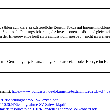
tät zählen nun klare, praxistaugliche Regeln: Fokus auf Innenentwick
 So entsteht Planungssicherheit, die Investitionen auslöst und gleich
e an der Energiewende liegt im Geschosswohnungsbau – nicht im weite
en – Genehmigung, Finanzierung, Standarddetails oder Energie im Haus
sicht):
https://www.bundestag.de/dokumente/textarchiv/2025/kw37-
102628/Stellungnahme-SV-Oezkan.pdf
b/1102624/Stellungnahme-SV-Salewski.pdf
tag.de/resource/blob/1102612/Stellungnahme-SV-Gebhard.pdf