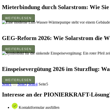
Mieterbindung durch Solarstrom: Wie Sie 
WEITERLESEN
GEG-Reform 2026: Wie Solarstrom die W
WEITERLESEN
Einspeisevergütung 2026 im Sturzflug: Wa
WEITERLESEN
Seite
1
…
Seite
3
Seite
4
Seite
5
Interesse an der PIONIERKRAFT-Lösung
Kontaktformular ausfüllen