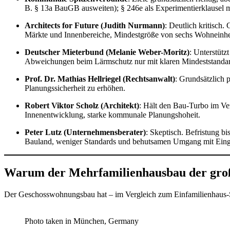
B. § 13a BauGB ausweiten); § 246e als Experimentierklausel mi
Architects for Future (Judith Nurmann)
: Deutlich kritisch
Märkte und Innenbereiche, Mindestgröße von sechs Wohneinhei
Deutscher Mieterbund (Melanie Weber-Moritz)
: Unterstüt
Abweichungen beim Lärmschutz nur mit klaren Mindeststandar
Prof. Dr. Mathias Hellriegel (Rechtsanwalt)
: Grundsätzlich 
Planungssicherheit zu erhöhen.
Robert Viktor Scholz (Architekt)
: Hält den Bau-Turbo im Ve
Innenentwicklung, starke kommunale Planungshoheit.
Peter Lutz (Unternehmensberater)
: Skeptisch. Befristung b
Bauland, weniger Standards und behutsamen Umgang mit Eingri
Warum der Mehrfamilienhausbau der groß
Der Geschosswohnungsbau hat – im Vergleich zum Einfamilienhaus-Se
Photo taken in München, Germany