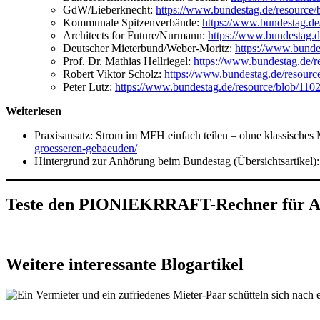
GdW/Lieberknecht:
https://www.bundestag.de/resource
Kommunale Spitzenverbände:
https://www.bundestag.d
Architects for Future/Nurmann:
https://www.bundestag.
Deutscher Mieterbund/Weber-Moritz:
https://www.bunde
Prof. Dr. Mathias Hellriegel:
https://www.bundestag.de/r
Robert Viktor Scholz:
https://www.bundestag.de/resour
Peter Lutz:
https://www.bundestag.de/resource/blob/11
Weiterlesen
Praxisansatz: Strom im MFH einfach teilen – ohne klassisches 
groesseren-gebaeuden/
Hintergrund zur Anhörung beim Bundestag (Übersichtsartikel)
Teste den PIONIEKRRAFT-Rechner für Am
Weitere interessante Blogartikel