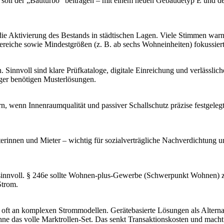
 soll der „Bauturbo“ beitragen – mit einem neuen Gebäudetyp E und 
e Aktivierung des Bestands in städtischen Lagen. Viele Stimmen war
reiche sowie Mindestgrößen (z. B. ab sechs Wohneinheiten) fokussier
Sinnvoll sind klare Prüfkataloge, digitale Einreichung und verlässl
er benötigen Musterlösungen.
 wenn Innenraumqualität und passiver Schallschutz präzise festgele
terinnen und Mieter – wichtig für sozialverträgliche Nachverdichtung 
 sinnvoll. § 246e sollte Wohnen-plus-Gewerbe (Schwerpunkt Wohnen) zu
Strom.
 oft an komplexen Strommodellen. Gerätebasierte Lösungen als Alterna
ohne das volle Marktrollen-Set. Das senkt Transaktionskosten und mac