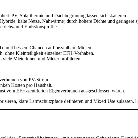
eit: PV, Solarthermie und Dachbegrünung lassen sich skalieren.
bride, kalte Netze, Nahwärme) durch höhere Dichte und geringere sp
triebs- und Emissionsprofile.
damit bessere Chancen auf bezahlbare Mieten.
, ohne Kleinteiligkeit einzelner EFH-Vorhaben.
iele Mieterinnen und Mieter profitieren.
enverbrauch von PV-Strom.
senken Kosten pro Haushalt.
onst vom EFH-zentrierten Eigenverbrauch ausgeschlossen wären.
ieren, klare Lärmschutzpfade definieren und Mixed-Use zulassen, lief