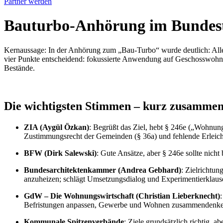
Partner werden
Bauturbo-Anhörung im Bundesta
Kernaussage: In der Anhörung zum „Bau-Turbo“ wurde deutlich: Alle
vier Punkte entscheidend: fokussierte Anwendung auf Geschosswohnung
Bestände.
Die wichtigsten Stimmen – kurz zusammen
ZIA (Aygül Özkan)
: Begrüßt das Ziel, hebt § 246e („Wohnung
Zustimmungsrecht der Gemeinden (§ 36a) und fehlende Erlei
BFW (Dirk Salewski)
: Gute Ansätze, aber § 246e sollte nich
Bundesarchitektenkammer (Andrea Gebhard)
: Zielrichtun
anzuheizen; schlägt Umsetzungsdialog und Experimentierklause
GdW – Die Wohnungswirtschaft (Christian Lieberknecht)
Befristungen anpassen, Gewerbe und Wohnen zusammendenken
Kommunale Spitzenverbände
: Ziele grundsätzlich richtig, 