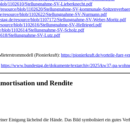
/blob/1102610/Stellungnahme-SV-Lieberknecht.pdf
e/resource/blob/1102620/Stellungnahme-SV-kommunale-Spitzenverbae
de/resource/blob/1102622/Stellungnahme-SV-Nurmann.pdf
stag.de/resource/blob/1107172/Stellungnahme-SV-Weber-Moritz.pdf
esource/blob/1102616/Stellungnahme-SV-Hellriegel.pdf
ce/blob/1102614/Stellungnahme-SV-Scholz.pdf
02618/Stellungnahme-SV-Lutz.pdf
Mieterstrommodell (Pionierkraft):
https://pionierkraft.de/vorteile-fuer-
:
https://www.bundestag.de/dokumente/textarchiv/2025/kw37-pa-woh
ortisation und Rendite