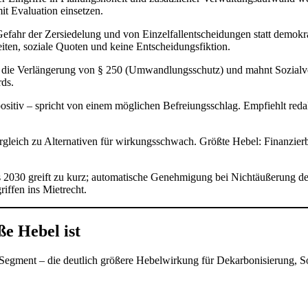
t Evaluation einsetzen.
. Gefahr der Zersiedelung und von Einzelfallentscheidungen statt demok
ten, soziale Quoten und keine Entscheidungsfiktion.
zt die Verlängerung von § 250 (Umwandlungsschutz) und mahnt Sozialv
ds.
positiv – spricht von einem möglichen Befreiungsschlag. Empfiehlt red
rgleich zu Alternativen für wirkungsschwach. Größte Hebel: Finanzierb
is 2030 greift zu kurz; automatische Genehmigung bei Nichtäußerung der
ffen ins Mietrecht.
e Hebel ist
gment – die deutlich größere Hebelwirkung für Dekarbonisierung, Soz