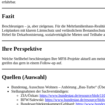
erfahrbar.
Fazit
Beschleunigen – ja, aber zielgenau. Für die Mehrfamilienhaus-Reali
Leitplanken mit klarem Lärmschutz und verlässlichem Bestandsschutz.
Hebel für Dekarbonisierung, sozialverträgliche Mieten und Teilhab
Ihre Perspektive
Welche Stellhebel beschleunigen Ihre MFH-Projekte aktuell am meist
greifen das gern in einem Follow-up auf.
Quellen (Auswahl)
Bundestag, Ausschuss Wohnen – Anhörung „Bau-Turbo“ (Über
Stellungnahmen der Sachverständigen:
ZIA/Özkan:
https://www.bundestag.de/resource/blob/1
BFW/Salewski:
https://www.bundestag.de/resource/blo
Bundesarchitektenkammer/Gebhard:
https://www.bundes