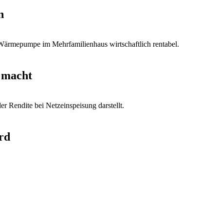
n
 macht
rd