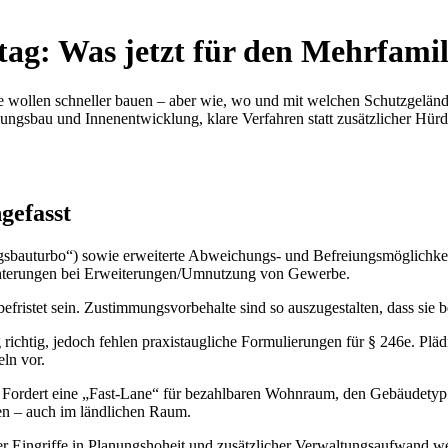
g: Was jetzt für den Mehrfamil
 wollen schneller bauen – aber wie, wo und mit welchen Schutzgeländ
sbau und Innenentwicklung, klare Verfahren statt zusätzlicher Hürden
gefasst
sbauturbo“) sowie erweiterte Abweichungs- und Befreiungsmöglichkeite
chterungen bei Erweiterungen/Umnutzung von Gewerbe.
t befristet sein. Zustimmungsvorbehalte sind so auszugestalten, dass s
g richtig, jedoch fehlen praxistaugliche Formulierungen für § 246e. P
ln vor.
: Fordert eine „Fast-Lane“ für bezahlbaren Wohnraum, den Gebäudety
 – auch im ländlichen Raum.
aber Eingriffe in Planungshoheit und zusätzlicher Verwaltungsaufwand wer