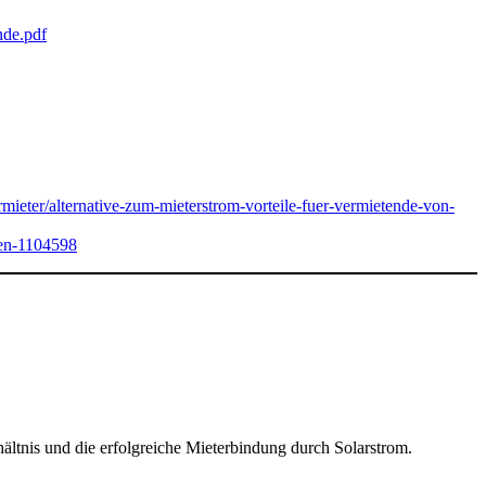
nde.pdf
vermieter/alternative-zum-mieterstrom-vorteile-fuer-vermietende-von-
nen-1104598