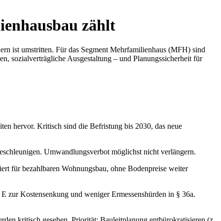
ienhausbau zählt
ern ist umstritten. Für das Segment Mehrfamilienhaus (MFH) sind
, sozialverträgliche Ausgestaltung – und Planungssicherheit für
n hervor. Kritisch sind die Befristung bis 2030, das neue
ie beschleunigen. Umwandlungsverbot möglichst nicht verlängern.
lädiert für bezahlbaren Wohnungsbau, ohne Bodenpreise weiter
p E zur Kostensenkung und weniger Ermessenshürden in § 36a.
den kritisch gesehen. Priorität: Bauleitplanung entbürokratisieren (z.