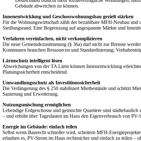
Deutschland braucht mehr sozialverträgliche Wohnungen; dazu
Gebäude abweichen zu können.
Innenentwicklung und Geschosswohnungsbau gezielt stärken
Für die Wohnungswirtschaft zählt der bezahlbare MFH-Neubau und di
Siedlungsrand. Eine Begrenzung auf angespannte Märkte und Innenbe
Verfahren vereinfachen, nicht verkomplizieren
Die neue Gemeindezustimmung (§ 36a) darf nicht zur Bremse werden. 
Kommunen brauchen Ressourcen und Standardisierung; Vorhabenträg
Lärmschutz intelligent lösen
Abweichungen von der TA Lärm können Innenentwicklung erleichtern,
Planungssicherheit entscheidend.
Umwandlungsschutz als Investitionssicherheit
Die Verlängerung des § 250 stabilisiert Mietbestände und schützt Mie
Sanierung und Erweiterung.
Nutzungsmischung ermöglichen
Lebendige Erdgeschosse und gemischte Quartiere sind städtebaulich
– und erhöht über Tageslasten im Haus den Eigenverbrauch von PV-
Energie im Gebäude: einfach teilen
Selbst wenn Baurecht schneller wird, scheitern MFH-Energieprojekte
erlauben es, PV-Strom im Haus rechtssicher und einfach zu teilen – 