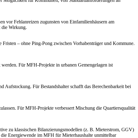
der Möglichkeit für Kommunen, von Standardanforderungen an
nen vor Fehlanreizen zugunsten von Einfamilienhäusern am
t die Wirkung.
iche Fristen – ohne Ping-Pong zwischen Vorhabenträger und Kommune.
gt werden. Für MFH-Projekte in urbanen Gemengelagen ist
und Aufstockung. Für Bestandshalter schafft das Berechenbarkeit bei
lassen. Für MFH-Projekte verbessert Mischung die Quartiersqualität
tive zu klassischen Bilanzierungsmodellen (z. B. Mieterstrom, GGV)
ht die Energiewende im MFH für Mieterhaushalte unmittelbar