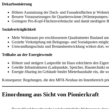
Dekarbonisierung
Höhere Ausnutzung der Dach- und Fassadenflächen je Wohneinh
Bessere Voraussetzungen für Quartierswärme (Wärmepumpen-Hy
Geringere Pro-Kopf-Flächenverbräuche und damit niedrigere Be
Sozialverträglichkeit
Mehr Wohnraum pro erschlossenem Quadratmeter Bauland und 
Gezielte Verknüpfung mit Belegungs- und Sozialquoten möglich
Umwandlungsschutz und Bestandsentwicklung wirken dort, wo v
Teilhabe an der Energiewende
Höhere und stetigere Lastprofile im Haus erleichtern den Eig
Geteilte Infrastrukturen (Ladepunkte, Speicher, Haustechnik) 
Energie-Sharing im Gebäude bindet Mieterhaushalte ein, die s
Konsequenz: Regelungen, die den MFH-Neubau im Innenbereich prioris
Einordnung aus Sicht von Pionierkraft