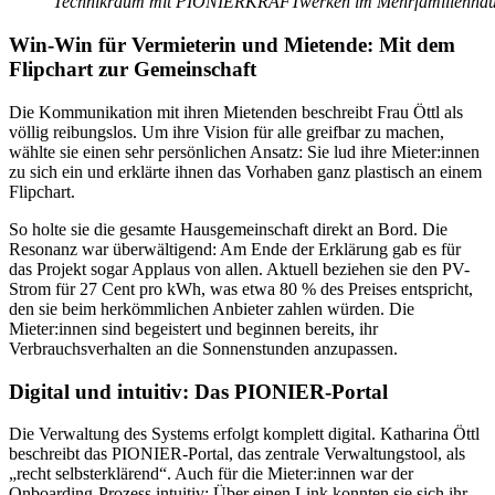
Technikraum mit PIONIERKRAFTwerken im Mehrfamilienhaus u
Win-Win für Vermieterin und Mietende: Mit dem
Flipchart zur Gemeinschaft
Die Kommunikation mit ihren Mietenden beschreibt Frau Öttl als
völlig reibungslos. Um ihre Vision für alle greifbar zu machen,
wählte sie einen sehr persönlichen Ansatz: Sie lud ihre Mieter:innen
zu sich ein und erklärte ihnen das Vorhaben ganz plastisch an einem
Flipchart.
So holte sie die gesamte Hausgemeinschaft direkt an Bord. Die
Resonanz war überwältigend: Am Ende der Erklärung gab es für
das Projekt sogar Applaus von allen. Aktuell beziehen sie den PV-
Strom für 27 Cent pro kWh, was etwa 80 % des Preises entspricht,
den sie beim herkömmlichen Anbieter zahlen würden. Die
Mieter:innen sind begeistert und beginnen bereits, ihr
Verbrauchsverhalten an die Sonnenstunden anzupassen.
Digital und intuitiv: Das PIONIER-Portal
Die Verwaltung des Systems erfolgt komplett digital. Katharina Öttl
beschreibt das PIONIER-Portal, das zentrale Verwaltungstool, als
„recht selbsterklärend“. Auch für die Mieter:innen war der
Onboarding-Prozess intuitiv: Über einen Link konnten sie sich ihr