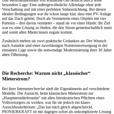
Das Mehrfamilienhaus von Katharina Öttl besticht durch seine
besondere Lage: Eine außergewöhnliche Alleinlage ohne jede
Verschattung und mit einer perfekten Südausrichtung. Bei diesen
idealen Bedingungen war ihr schon lange klar, dass eine PV-Anlage
auf das Dach gehört. Doch als Vermieterin eines Objekts mit vier
Parteien – drei davon vermietet – stand sie vor einer Hürde: Ihr Ziel
war es, eine Lösung zu finden, die den Strom gemeinschaftlich nutzt
und somit allen Mieter:innen zugute kommt.
Zusätzlich trieben sie zwei praktische Gedanken an: Der Wunsch
nach Autarkie und einer zuverlässigen Notstromversorgung in der
einsamen Lage sowie die notwendige Modernisierung ihrer 30 Jahre
alten Ölheizung.
Die Recherche: Warum nicht „klassischer“
Mieterstrom?
Bei ihrer Internetrecherche stieß die Eigentümerin auf verschiedene
Modelle. Die Aussicht, beim klassischen Mieterstrom zur
„Hauptstromlieferantin“ mit allen bürokratischen Pflichten eines
Vollversorgers zu werden,
war für sie jedoch ein klares
Ausschlusskriterium: „Das hat mich gleich abgeschreckt.
PIONIERKRAFT ist mir dagegen sofort als unkomplizierte Lösung