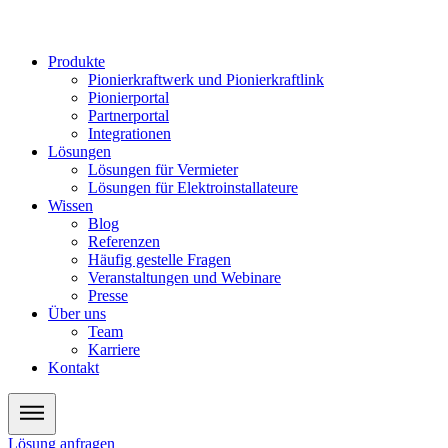
Zum
Inhalt
wechseln
Produkte
Pionierkraftwerk und Pionierkraftlink
Pionierportal
Partnerportal
Integrationen
Lösungen
Lösungen für Vermieter
Lösungen für Elektroinstallateure
Wissen
Blog
Referenzen
Häufig gestelle Fragen
Veranstaltungen und Webinare
Presse
Über uns
Team
Karriere
Kontakt
Lösung anfragen