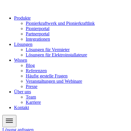
Zum
Inhalt
wechseln
Produkte
Pionierkraftwerk und Pionierkraftlink
Pionierportal
Partnerportal
Integrationen
Lösungen
Lösungen für Vermieter
Lösungen für Elektroinstallateure
Wissen
Blog
Referenzen
Häufig gestelle Fragen
Veranstaltungen und Webinare
Presse
Über uns
Team
Karriere
Kontakt
Lösung anfragen