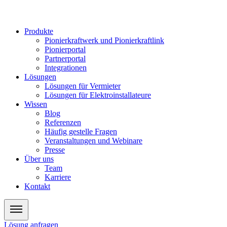
Zum
Inhalt
wechseln
Produkte
Pionierkraftwerk und Pionierkraftlink
Pionierportal
Partnerportal
Integrationen
Lösungen
Lösungen für Vermieter
Lösungen für Elektroinstallateure
Wissen
Blog
Referenzen
Häufig gestelle Fragen
Veranstaltungen und Webinare
Presse
Über uns
Team
Karriere
Kontakt
Lösung anfragen