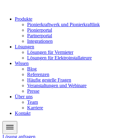
Zum
Inhalt
wechseln
Produkte
Pionierkraftwerk und Pionierkraftlink
Pionierportal
Partnerportal
Integrationen
Lösungen
Lösungen für Vermieter
Lösungen für Elektroinstallateure
Wissen
Blog
Referenzen
Häufig gestelle Fragen
Veranstaltungen und Webinare
Presse
Über uns
Team
Karriere
Kontakt
Lösung anfragen